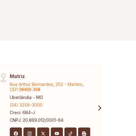
Matriz
Vinh
Rua Arthur Bernardes, 352 - Martins,
Aveni
CEP:
Karaí
38400-368
Uberlândia - MG
Uberl
(34) 3256-3000
(34) 
Creci: 684-J
Creci
CNPJ: 20.869.012/0001-64
CNPJ: