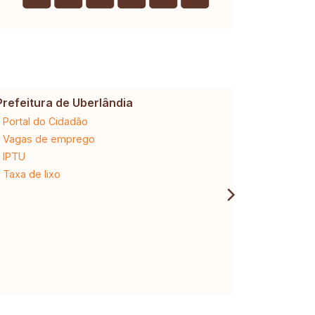
Prefeitura de Uberlândia
Cemig
Portal do Cidadão
2ª via da 
Vagas de emprego
Ligação n
IPTU
Desligam
Taxa de lixo