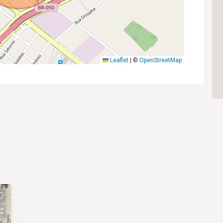
Leaflet
|
©
OpenStreetMap