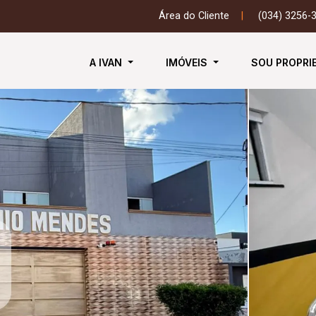
Área do Cliente
|
(034) 3256-
A IVAN
IMÓVEIS
SOU PROPRI