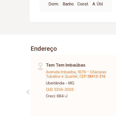
Dorm.
Banho
Const.
A. Útil
LAVANDERIA COMUNITARIA. OBS. TEM
GARAGEM PAGO A PARTE R$100,00.
Endereço
Tem Tem Imbaúbas
Avenida Imbaúba, 1676 - Chácaras
Tubalina e Quartel, CEP:
38413-316
Uberlândia - MG
(34) 3256-3005
Creci: 684-J