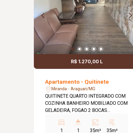
R$ 1.270,00 L
Apartamento - Quitinete
Miranda - Araguari/MG
QUITINETE QUARTO INTEGRADO COM
COZINHA BANHEIRO MOBILIADO COM
GELADEIRA, FOGAO 2 BOCAS
ELETRICO, AR CONDICIONADO,
GUARDA ROUPA, CAMA CASAL E
1
1
35m²
35m²
ARMARIOS NA COZINHA. AREA DE