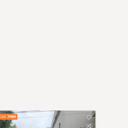
Cód.
73800