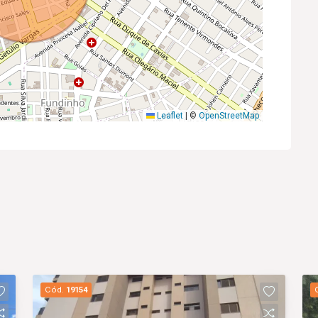
Leaflet
|
©
OpenStreetMap
Cód.
19154