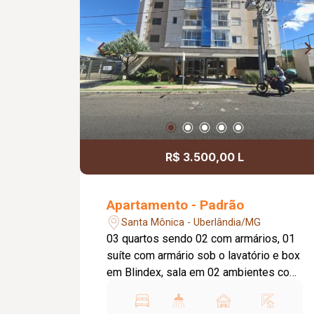
R$ 3.500,00 L
Apartamento - Padrão
Santa Mônica - Uberlândia/MG
03 quartos sendo 02 com armários, 01
suíte com armário sob o lavatório e box
em Blindex, sala em 02 ambientes com
painel de TV e sacada gourmet com
armário, cozinha planejada com cooktop