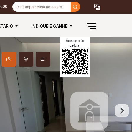
3000
ETÁRIO
INDIQUE E GANHE
Acesse pelo
celular