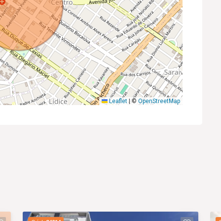
Leaflet
|
©
OpenStreetMap