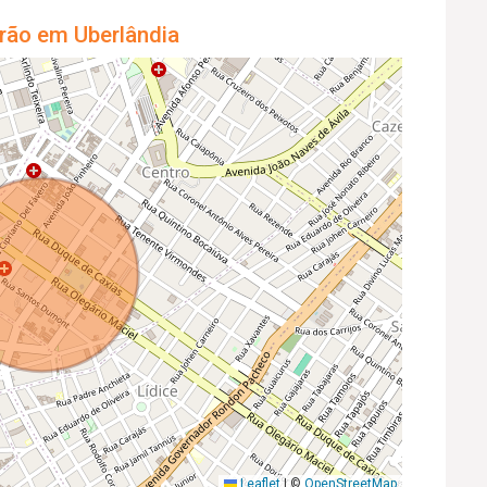
rão em Uberlândia
Leaflet
|
©
OpenStreetMap