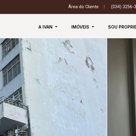
Área do Cliente
|
(034) 3256-
A IVAN
IMÓVEIS
SOU PROPRI