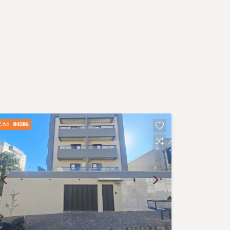
Cód.
84086