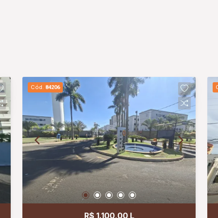
Cód.
84206
R$ 1.100,00 L