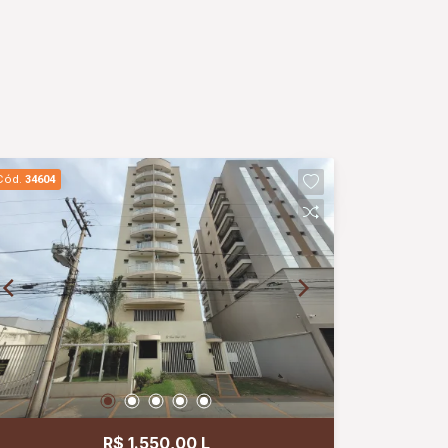
Cód.
34604
R$ 1.550,00 L