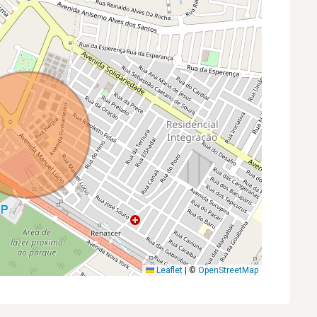
Leaflet
|
©
OpenStreetMap