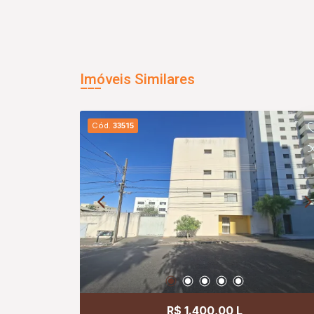
Imóveis Similares
Cód.
33515
R$ 1.400,00 L