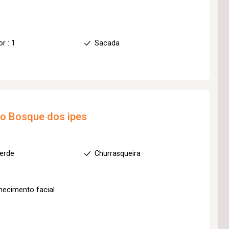
r : 1
Sacada
to
Bosque dos ipes
erde
Churrasqueira
ecimento facial