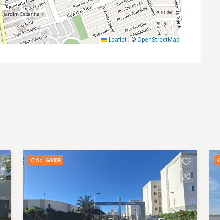
Leaflet
|
©
OpenStreetMap
Cód.
64409