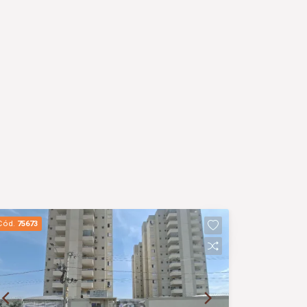
Cód.
75673