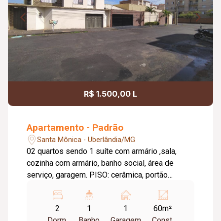
R$ 1.500,00 L
Apartamento - Padrão
Santa Mônica - Uberlândia/MG
02 quartos sendo 1 suíte com armário ,sala,
cozinha com armário, banho social, área de
serviço, garagem. PISO: cerâmica, portão
eletrônico, interfone e cerca elétrica.
**CONDOMINIO R$ 200,00 | REFERÊNCIA: UMA
2
1
1
60m²
RUA ACIMA DA UFU ANT 6 - TAXA DE
Dorm.
Banho
Garagem
Const.