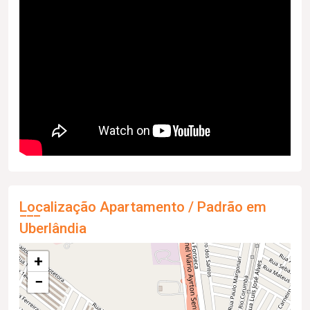
Localização Apartamento / Padrão em
Uberlândia
+
−