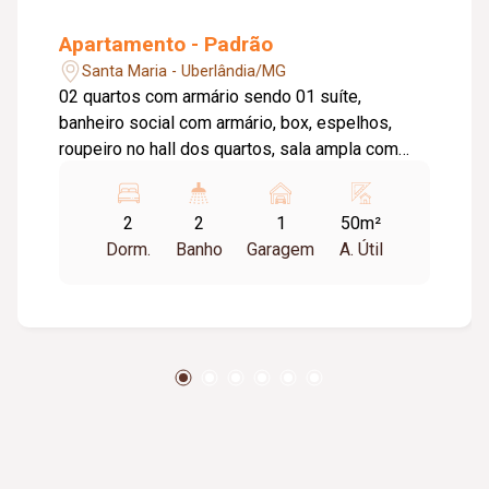
Apartamento - Padrão
Santa Maria - Uberlândia/MG
02 quartos com armário sendo 01 suíte,
banheiro social com armário, box, espelhos,
roupeiro no hall dos quartos, sala ampla com
cozinha americana com armário, área de serviço,
01 vaga de garagem, elevador, interfone, portão
2
2
1
50m²
eletrônico, possui móveis: cama, geladeira,
Dorm.
Banho
Garagem
A. Útil
fogão. Aprox. 50m². Cond. aprox. $350,00. Tem
taxa mudança entrada. Restrição para republica.
***Edificio Cannes***