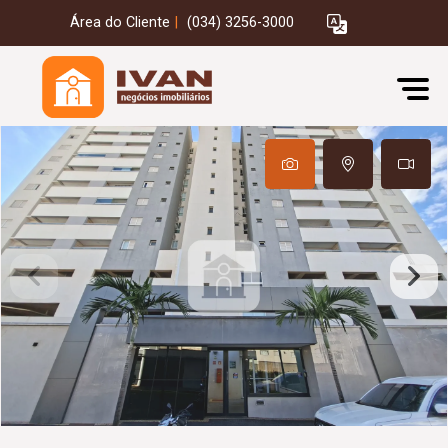
Área do Cliente
|
(034) 3256-3000