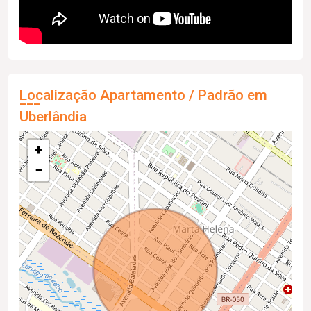
Localização Apartamento / Padrão em
Uberlândia
+
−