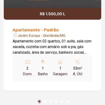
R$ 1.500,00 L
Apartamento - Padrão
Jardim Europa - Uberlândia/MG
Apartamento com 02 quartos, 01 suíte, sala com
sacada, cozinha com armário sob a pia, gás
canalizado, área de serviço, banheiro social,
elevador privativo, 01 vaga de garagem, portaria
virtual Guardian, salão de festas com
2
1
1
53m²
churrasqueira, mercadinho 24 horas. Taxa de
Dorm.
Banho
Garagem
A. Útil
Condomínio incluso no valor de aluguel.