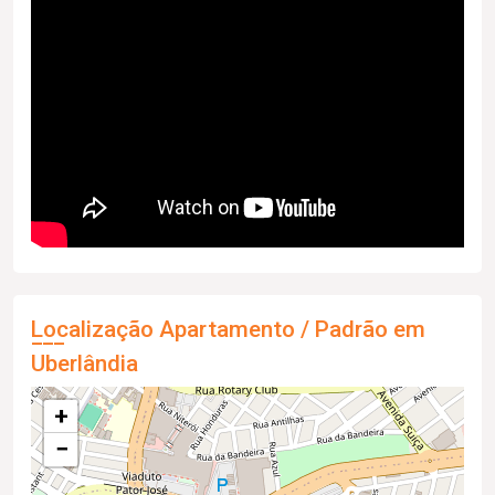
Localização Apartamento / Padrão em
Uberlândia
+
−