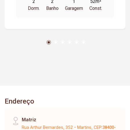
2
2
1
52m²
tv, mesa com cadeiras, lustre e led, cozinha toda
Dorm.
Banho
Garagem
Const.
planejada com armários e Coocktop, área de
lavanderia com armário, 01 vaga de garagem
coberta. Condomínio com portaria 24 horas, 02
elevadores, espaço gourmet com churrasqueira.
Endereço
Matriz
Rua Arthur Bernardes, 352 - Martins, CEP:
38400-