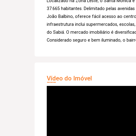
Localizado na Zona Leste, o Santa Mônica é
37.665 habitantes. Delimitado pelas avenida
João Balbino, oferece fácil acesso ao centro
infraestrutura inclui supermercados, escolas
do Sabiá. O mercado imobiliário é diversific
Considerado seguro e bem iluminado, o bairr
Vídeo do Imóvel