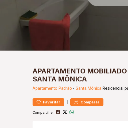
APARTAMENTO MOBILIADO 
SANTA MÔNICA
Apartamento
Padrão
-
Santa Mônica
Residencial p
|
Favoritar
Comparar
Compartilhe: