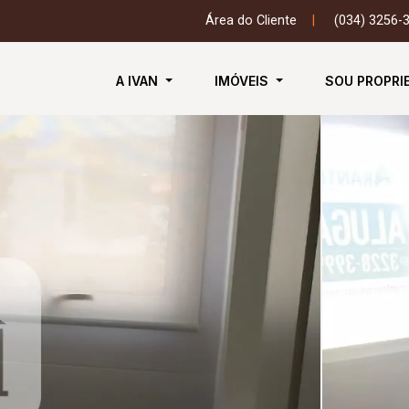
Área do Cliente
|
(034) 3256-
A IVAN
IMÓVEIS
SOU PROPRI