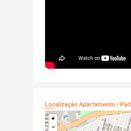
Localização Apartamento / Pad
+
−