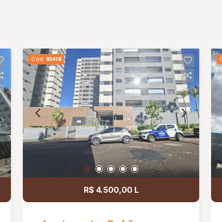
Cód.
83418
R$ 4.500,00 L