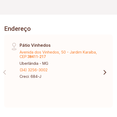
banheiro social e da suite com armários e box;
cozinha planejada, com armários fogão, forno, e
exaustor; lavanderia separada e com estrutura
para lava louças; e 02 vagas de garagem soltas
Endereço
e cobertas. O condomínio conta com 02
elevadores, água e gás canalizado, e zeladoria.
Pátio Vinhedos
Avenida dos Vinhedos, 50 - Jardim Karaíba,
CEP:
38411-217
Uberlândia - MG
(34) 3256-3002
Creci: 684-J