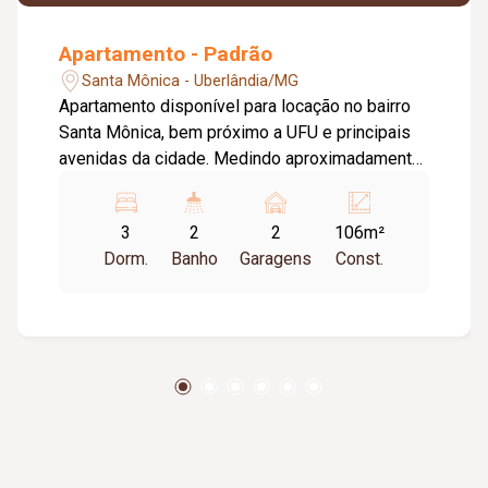
Apartamento - Padrão
Santa Mônica - Uberlândia/MG
Apartamento disponível para locação no bairro
Santa Mônica, bem próximo a UFU e principais
avenidas da cidade. Medindo aproximadamente
106m², tem um projeto diferenciado de
marcenaria e iluminação, totalmente climatizado,
3
2
2
106m²
também conta com projeto de janelas e portas
Dorm.
Banho
Garagens
Const.
anti ruídos, e possibilidade de integração da
sala com a sacada gourmet. O imóvel é
composto por hall de entrada para sala, sala
ampla em dois ambientes com painel planejado;
sacada gourmet com churrasqueira a carvão,
mesa de madeira, cortina de vidro, e
possibilidade de integração com a sala; 03
quartos com armários planejados, sendo 01
suite (um dos quartos convertido em escritório);