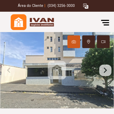
Área do Cliente
|
(034) 3256-3000