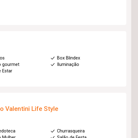
ios
Box Blindex
o gourmet
Iluminação
e Estar
to
Valentini Life Style
edoteca
Churrasqueira
 Mulher
Salão de Festa