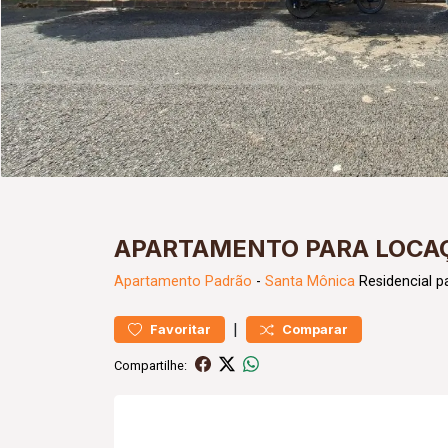
APARTAMENTO PARA LOCAÇ
Apartamento
Padrão
-
Santa Mônica
Residencial p
|
Favoritar
Comparar
Compartilhe: