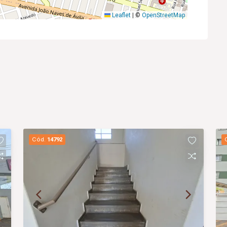
Leaflet
|
©
OpenStreetMap
Cód.
14792