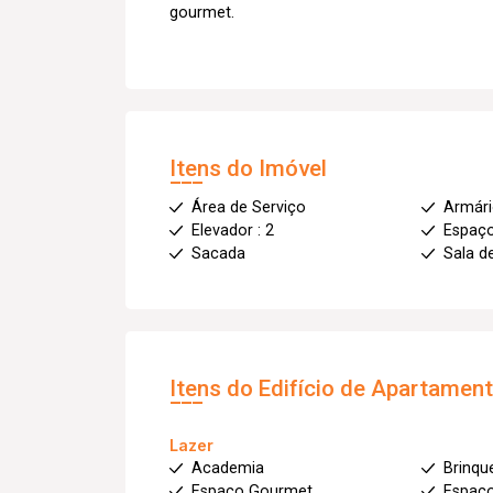
gourmet.
Itens do Imóvel
Área de Serviço
Armár
Elevador : 2
Espaç
Sacada
Sala d
Itens do Edifício de Apartamen
Lazer
Academia
Brinqu
Espaço Gourmet
Espaço