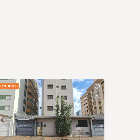
Cód.
83890