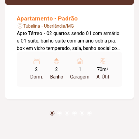
Apartamento - Padrão
Tubalina - Uberlândia/MG
Apto Térreo - 02 quartos sendo 01 com armário
e 01 suíte, banho suíte com armário sob a pia,
box em vidro temperado, sala, banho social com
armário sob a pia e box em vidro temperado,
cozinha, área de serviço, 01 vaga de
2
2
1
70m²
estacionamento. Aprox. 70,10m² Cond aprox.
Dorm.
Banho
Garagem
A. Útil
192,79 / taxa de mudança aprox. 90,00 (entrada
e saída).