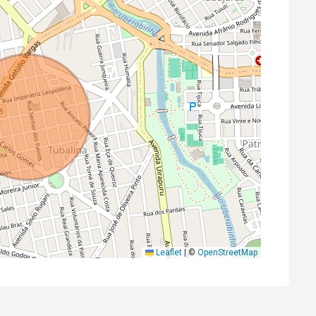
Leaflet
|
©
OpenStreetMap