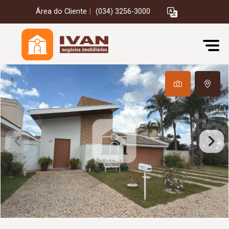
Área do Cliente
|
(034) 3256-3000