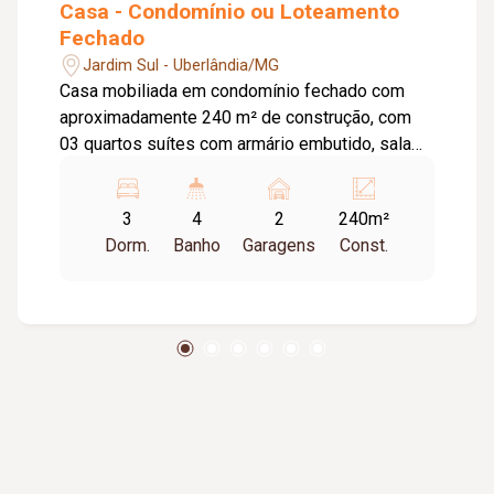
Casa - Condomínio ou Loteamento
Fechado
Jardim Sul - Uberlândia/MG
Casa mobiliada em condomínio fechado com
aproximadamente 240 m² de construção, com
03 quartos suítes com armário embutido, sala
em 2 ambientes, lavabo, cozinha planejada,
lavanderia, despensa, piscina, 02 vagas de
3
4
2
240m²
garagem. Condomínio com portaria 24h., salão
Dorm.
Banho
Garagens
Const.
de festas, piscina, academia, quadras
esportivas, playground, espaço gourmet.