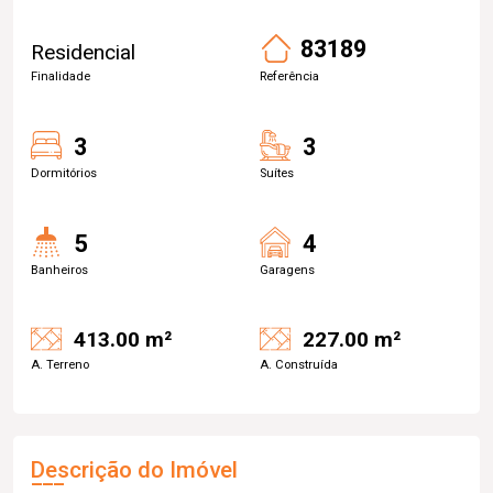
83189
Residencial
Finalidade
Referência
3
3
Dormitórios
Suítes
5
4
Banheiros
Garagens
413.00 m²
227.00 m²
A. Terreno
A. Construída
Descrição do Imóvel