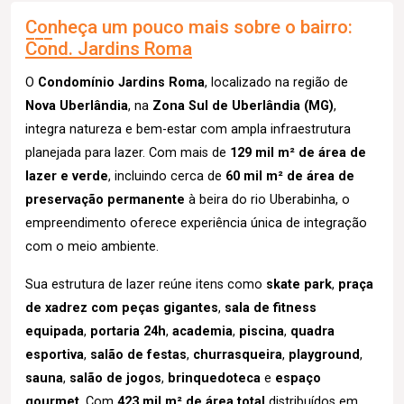
Conheça um pouco mais sobre o bairro:
Cond. Jardins Roma
O
Condomínio Jardins Roma
, localizado na região de
Nova Uberlândia
, na
Zona Sul de Uberlândia (MG)
,
integra natureza e bem-estar com ampla infraestrutura
planejada para lazer. Com mais de
129 mil m² de área de
lazer e verde
, incluindo cerca de
60 mil m² de área de
preservação permanente
à beira do rio Uberabinha, o
empreendimento oferece experiência única de integração
com o meio ambiente.
Sua estrutura de lazer reúne itens como
skate park
,
praça
de xadrez com peças gigantes
,
sala de fitness
equipada
,
portaria 24h
,
academia
,
piscina
,
quadra
esportiva
,
salão de festas
,
churrasqueira
,
playground
,
sauna
,
salão de jogos
,
brinquedoteca
e
espaço
gourmet
. Com
423 mil m² de área total
distribuídos em