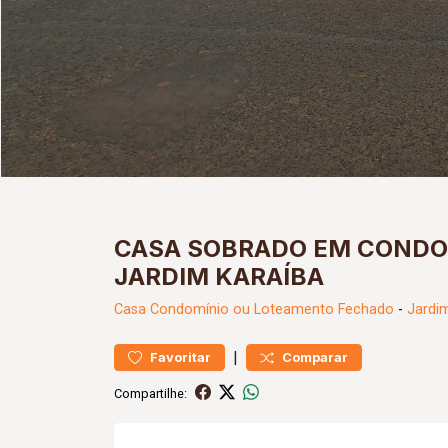
CASA SOBRADO EM CONDOM
JARDIM KARAÍBA
Casa
Condomínio ou Loteamento Fechado
-
Jardi
|
Favoritar
Comparar
Compartilhe: