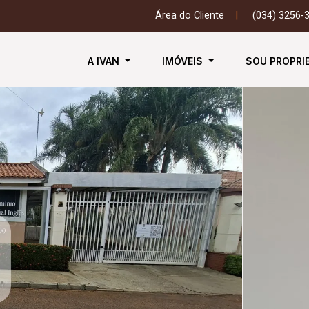
Área do Cliente
|
(034) 3256-
A IVAN
IMÓVEIS
SOU PROPRI