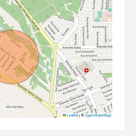
Leaflet
|
©
OpenStreetMap