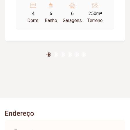
Banheiro social com espelho e Box , 01 Quarto
de escritório, cozinha planejada, lavanderia ,
4
6
6
250m²
Dispensa, Banheiro de serviço. Churrasqueira
Dorm.
Banho
Garagens
Terreno
coberta com Banheiro . 2 Piso - 03 Quartos (
todos com armários Embutidos e Armários
Condicionado e sacada) Sendo 02 suites com
armário sob pia, espelho e Box em brindex ,
Banheiro social com espelho e Box em brindex,
Varanda com área de serviço coberta. Piso :
Porcenalato e cerâmico.
Endereço