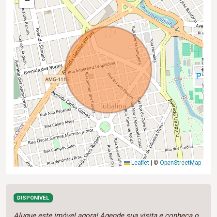
−
Leaflet
|
©
OpenStreetMap
DISPONÍVEL
Alugue este imóvel agora! Agende sua visita e conheça o