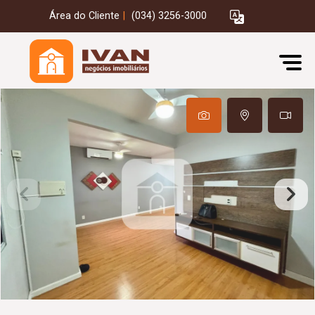
Área do Cliente
|
(034) 3256-3000