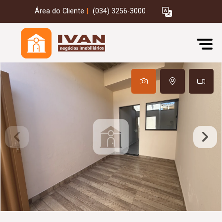
Área do Cliente
|
(034) 3256-3000