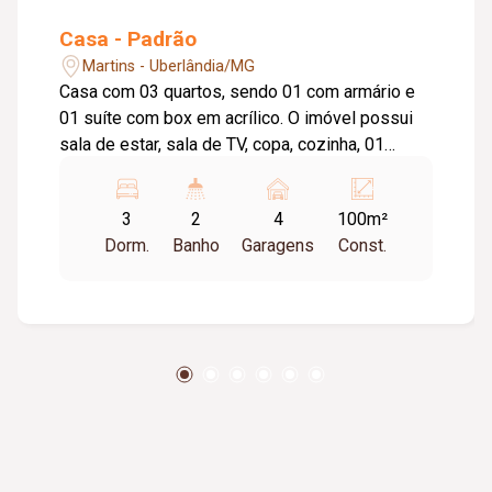
Casa - Padrão
Martins - Uberlândia/MG
Casa com 03 quartos, sendo 01 com armário e
01 suíte com box em acrílico. O imóvel possui
sala de estar, sala de TV, copa, cozinha, 01
banheiro social, área de serviço e garagem para
02 carros. Agende uma visita e venha conhecer
3
2
4
100m²
este imóvel de perto. Estamos à disposição
Dorm.
Banho
Garagens
Const.
para atendê-lo!