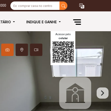
3000
ETÁRIO
INDIQUE E GANHE
Acesse pelo
celular