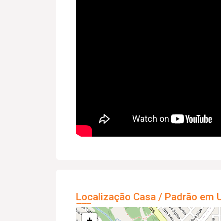
Localização Casa / Padrão em U
+