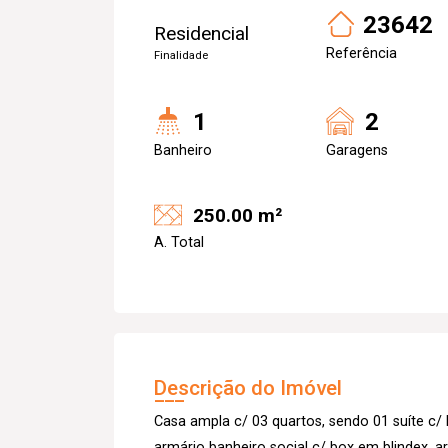
23642
Residencial
Referência
Finalidade
1
2
Banheiro
Garagens
250.00 m²
A. Total
Descrição do Imóvel
Casa ampla c/ 03 quartos, sendo 01 suíte c/ 
armário banheiro social c/ box em blindex, arm