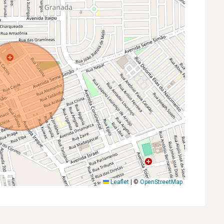
Leaflet
|
©
OpenStreetMap