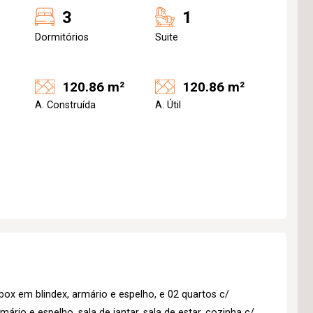
3
1
Dormitórios
Suite
120.86 m²
120.86 m²
A. Construída
A. Útil
box em blindex, armário e espelho, e 02 quartos c/
ário e espelho, sala de jantar, sala de estar, cozinha c/