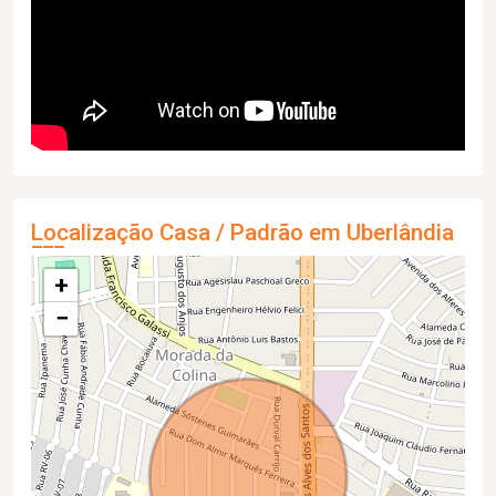
Localização Casa / Padrão em Uberlândia
+
−