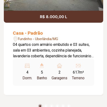
R$ 8.000,00 L
Casa - Padrão
Fundinho - Uberlândia/MG
04 quartos com armário embutido e 03 suítes,
sala em 03 ambientes, cozinha planejada,
lavanderia coberta, dependência de funcionário
com banheiro, varanda gourmet com
churrasqueira, 03 garagem para 03 carros,
4
5
2
617m²
portão e porteiro eletrônico. Terreno na rua
Dorm.
Banho
Garagens
Terreno
lateral com aprox. 264m² todo murado.