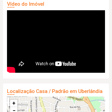
Vídeo do Imóvel
Localização Casa / Padrão em Uberlândia
+
−