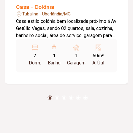
Casa - Colônia
Tubalina - Uberlândia/MG
Casa estilo colônia bem localizada próximo á Av
Getúlio Vagas, sendo 02 quartos, sala, cozinha,
banheiro social, área de serviço, garagem para
01 carro. Taxa de água incluso no valor de
aluguel.
2
1
1
60m²
Dorm.
Banho
Garagem
A. Útil