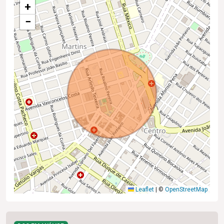
+
−
Leaflet
|
©
OpenStreetMap