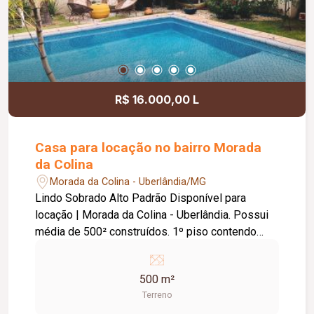
R$ 16.000,00 L
Casa para locação no bairro Morada
da Colina
Morada da Colina - Uberlândia/MG
Lindo Sobrado Alto Padrão Disponível para
locação | Morada da Colina - Uberlândia. Possui
média de 500² construídos. 1º piso contendo
sala ampla em 03 ambientes, jardim de inverno,
lavabo, cozinha moderna equipada com armários,
500 m²
ilha e cooktop, mesa para refeição rápida, área de
Terreno
serviço com armários e estendal separado,