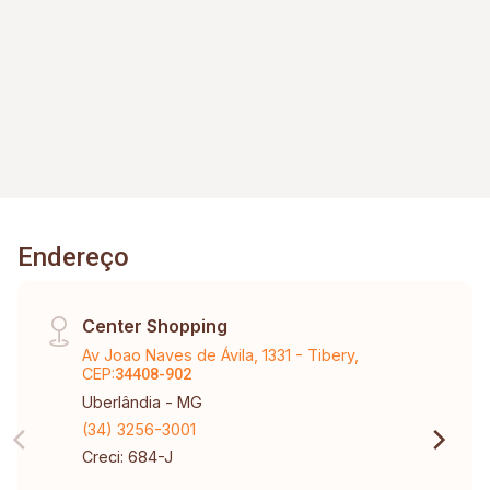
1
85m²
292m²
Banho
Const.
A. Total
Endereço
Center Shopping
Av Joao Naves de Ávila, 1331 - Tibery,
CEP:
34408-902
Uberlândia - MG
(34) 3256-3001
Creci: 684-J