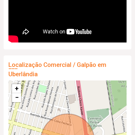
Localização Comercial / Galpão em
Uberlândia
+
−