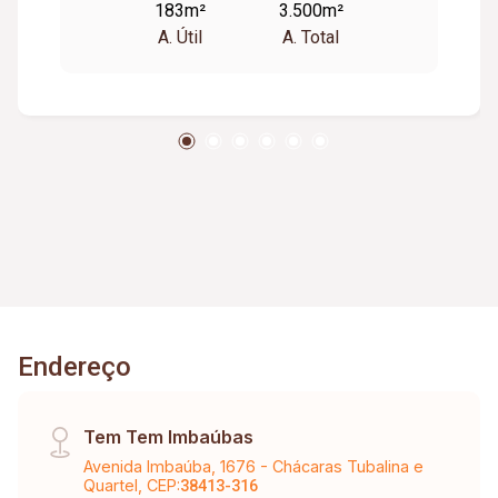
183m²
3.500m²
para instalação de negócios de alto nível.
A. Útil
A. Total
Endereço
Tem Tem Imbaúbas
Avenida Imbaúba, 1676 - Chácaras Tubalina e
Quartel, CEP:
38413-316