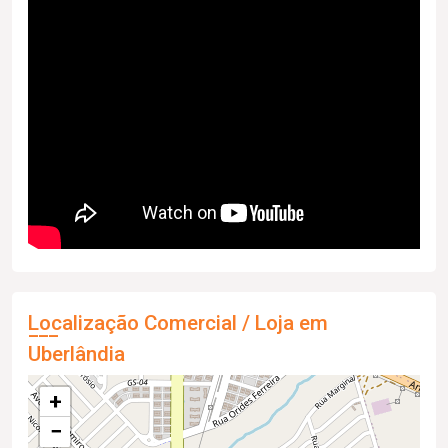
Localização Comercial / Loja em
Uberlândia
+
−