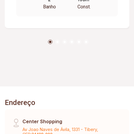
para Creches, Eventos Noturnos( Som Alto ),
Banho
Const.
Sex Shop, República e Alojamento **
Endereço
Center Shopping
Av Joao Naves de Ávila, 1331 - Tibery,