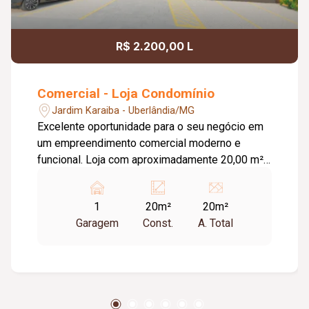
R$ 2.200,00 L
Comercial - Loja Condomínio
Jardim Karaiba - Uberlândia/MG
Excelente oportunidade para o seu negócio em
um empreendimento comercial moderno e
funcional. Loja com aproximadamente 20,00 m²,
ideal para diversos segmentos que buscam um
espaço prático, bem estruturado e pronto para
1
20m²
20m²
receber clientes. O empreendimento oferece
Garagem
Const.
A. Total
uma completa infraestrutura compartilhada,
contando com banheiros e vestiários,
copa/cozinha de apoio, pequeno depósito e
medição individual de energia elétrica e água,
proporcionando mais comodidade e autonomia
para as operações do dia a dia. Conta ainda com