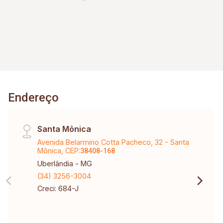
estacionamento rotativo para aproximadamente
05 veículos e 05 motocicletas, área ajardinada e
uma excelente vista, criando um ambiente
agradável para clientes e colaboradores. Um
espaço estratégico, confortável e preparado
para impulsionar o crescimento do seu negócio.
Endereço
Santa Mônica
Avenida Belarmino Cotta Pacheco, 32 - Santa
Mônica, CEP:
38408-168
Uberlândia - MG
(34) 3256-3004
Creci: 684-J