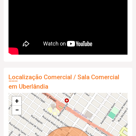
Localização Comercial / Sala Comercial
em Uberlândia
+
−