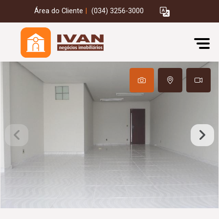
Área do Cliente
|
(034) 3256-3000