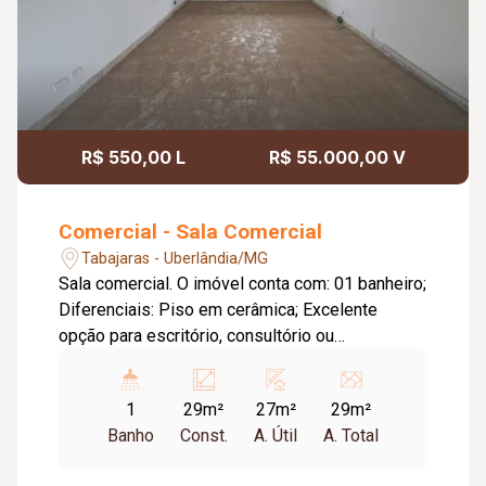
R$ 550,00 L
R$ 55.000,00 V
Comercial - Sala Comercial
Tabajaras - Uberlândia/MG
Sala comercial. O imóvel conta com: 01 banheiro;
Diferenciais: Piso em cerâmica; Excelente
opção para escritório, consultório ou
investimento. Metragem Privativa: 26,68m2.
Metragem Construída: 28,70m2.
1
29m²
27m²
29m²
Banho
Const.
A. Útil
A. Total