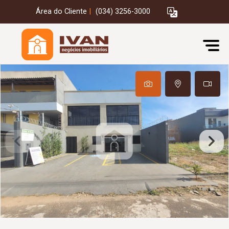
Área do Cliente
|
(034) 3256-3000