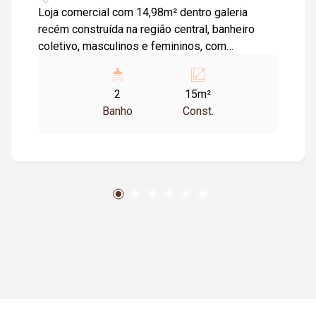
Loja comercial com 14,98m² dentro galeria
recém construída na região central, banheiro
coletivo, masculinos e femininos, com
acessibilidade. Imóvel com fino acabamento,
lojas grandes e espaçosas, corredores largos,
2
15m²
praça de alimentação, WI-FI, zelador e sistema
Banho
Const.
de monitoramento.