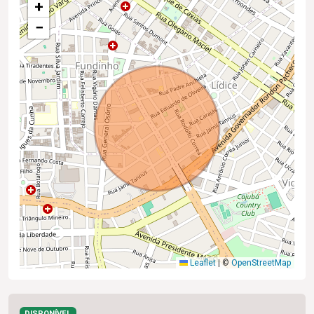
+
−
Leaflet
|
©
OpenStreetMap
DISPONÍVEL