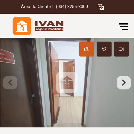
Área do Cliente
|
(034) 3256-3000