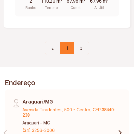
2
110.20 m²
67.96 m²
67.96 m²
Construída. Outra Sala com Área Privativa de
Banho
Terreno
Const.
A. Útil
33,59m² e Área Construída de 54,50 m² de Área
Construída. As 02 totalizam 67,96m² de Área
Privativa e 110,20m² de Área Construída. Ar
condicionado. Interfone. Vende As 02 Salas
Juntas Pelo Valor De R$ 360.000,00 Ou Vende
Separadas Pelo Valor De R$ 180.000,00 Cada
«
1
»
Uma. #bfe
Endereço
Araguari/MG
Avenida Tiradentes, 500 - Centro, CEP:
38440-
238
Araguari - MG
(34) 3256-3006