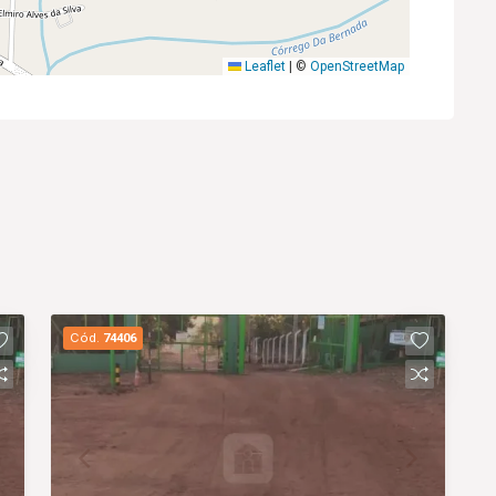
Leaflet
|
©
OpenStreetMap
Cód.
74406