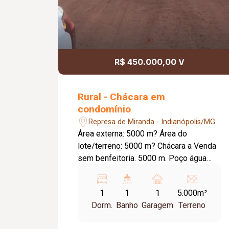
R$ 450.000,00 V
Rural - Chácara em
condomínio
Represa de Miranda - Indianópolis/MG
Área externa: 5000 m? Área do
lote/terreno: 5000 m? Chácara a Venda
sem benfeitoria. 5000 m. Poço água
potável. Condomínio de Chácaras Lago
Verde a 35 Km de Uberlândia sendo 29
1
1
1
5.000m²
Km de rodovia pavimentada e 6 Km
Dorm.
Banho
Garagem
Terreno
estrada boa de terra, às margens da
Represa de Miranda no município de