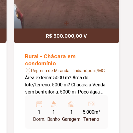
R$ 500.000,00 V
Rural - Chácara em
condomínio
Represa de Miranda - Indianópolis/MG
Área externa: 5000 m? Área do
lote/terreno: 5000 m? Chácara a Venda
sem benfeitoria. 5000 m. Poço água
potável. Condomínio de Chácaras Lago
Verde a 35 Km de Uberlândia sendo 29
1
1
1
5.000m²
Km de rodovia pavimentada e 6 Km
Dorm.
Banho
Garagem
Terreno
estrada boa de terra, às margens da
Represa de Miranda no município de