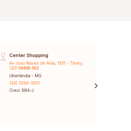
Center Shopping
Sant
Av Joao Naves de Ávila, 1331 - Tibery,
Aveni
CEP:
Santa
34408-902
Uberlândia - MG
Uberl
(34) 3256-3001
(34) 
Creci: 684-J
Creci