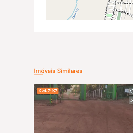
Imóveis Similares
Cód.
74407