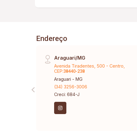
Uberlândia com loteamento aprovado,
registrado em cartório, IPTU Individual
e totalmente legalizada pelos Órgãos
Ambientais e PMU.
Endereço
Araguari/MG
Avenida Tiradentes, 500 - Centro,
CEP:
38440-238
Araguari - MG
(34) 3256-3006
Creci: 684-J