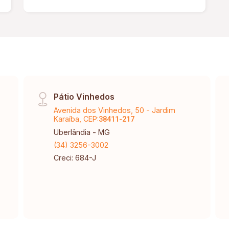
Uberlândia com loteamento aprovado,
registrado em cartório, IPTU Individual
e totalmente legalizada pelos Órgãos
Ambientais e PMU.
Pátio Vinhedos
Avenida dos Vinhedos, 50 - Jardim
Karaíba, CEP:
38411-217
Uberlândia - MG
(34) 3256-3002
Creci: 684-J