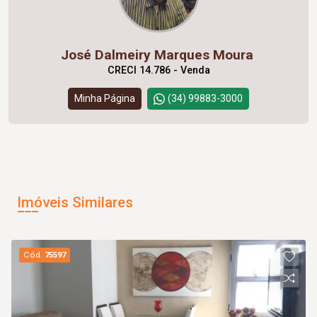
José Dalmeiry Marques Moura
CRECI 14.786 - Venda
Minha Página
(34) 99883-3000
Imóveis Similares
Cód.
75597