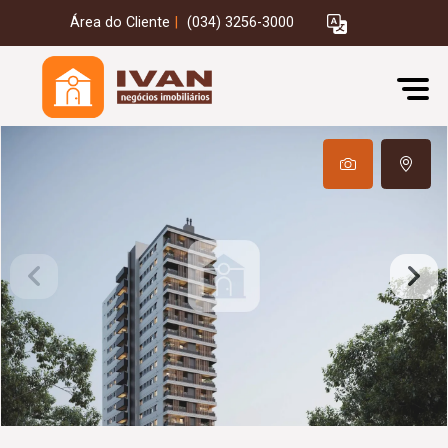
Área do Cliente
|
(034) 3256-3000