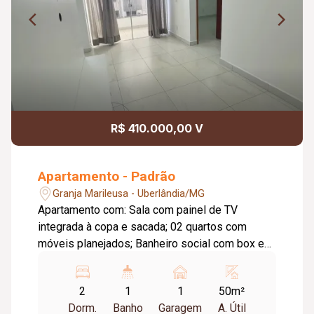
R$ 410.000,00 V
Apartamento - Padrão
Granja Marileusa - Uberlândia/MG
Apartamento com: Sala com painel de TV
integrada à copa e sacada; 02 quartos com
móveis planejados; Banheiro social com box em
blindex e móveis planejados; Cozinha com
móveis planejados integrada à lavanderia; 01
2
1
1
50m²
vaga de garagem; O condomínio conta com:
Dorm.
Banho
Garagem
A. Útil
Brinquedoteca; Terraço com jardim; Espaço