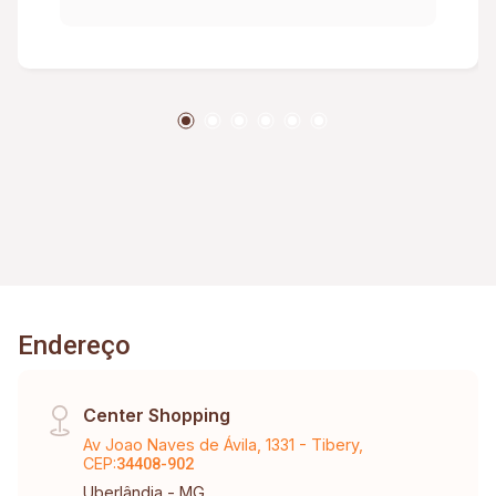
lounge; 02 espaços gourmet; Churrasqueira;
Playground; Portaria 24 horas.
Endereço
Center Shopping
Av Joao Naves de Ávila, 1331 - Tibery,
CEP:
34408-902
Uberlândia - MG