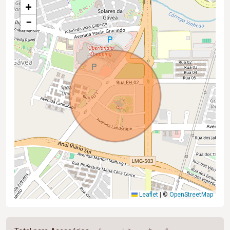
+
−
Leaflet
|
©
OpenStreetMap