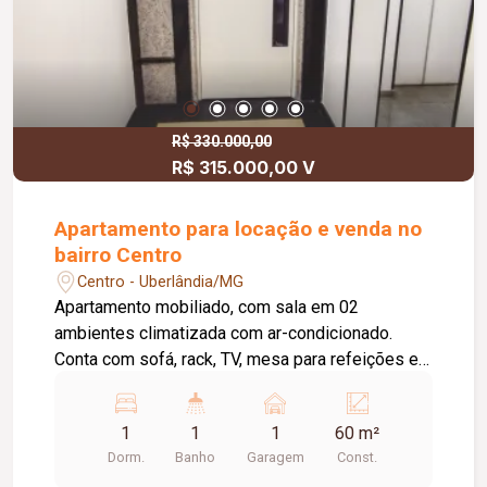
R$ 330.000,00
R$ 315.000,00 V
Apartamento para locação e venda no
bairro Centro
Centro - Uberlândia/MG
Apartamento mobiliado, com sala em 02
ambientes climatizada com ar-condicionado.
Conta com sofá, rack, TV, mesa para refeições e
uma bela varanda/sacada. Suíte completa com ar-
condicionado, cama de casal, mesa de escritório
1
1
1
60 m²
e armário embutido. Cozinha nova, equipada com
Dorm.
Banho
Garagem
Const.
geladeira, fogão, micro-ondas, air fryer, talheres e