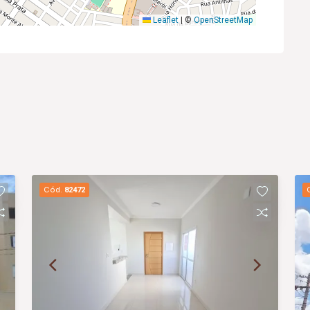
Leaflet
|
©
OpenStreetMap
Cód.
82472