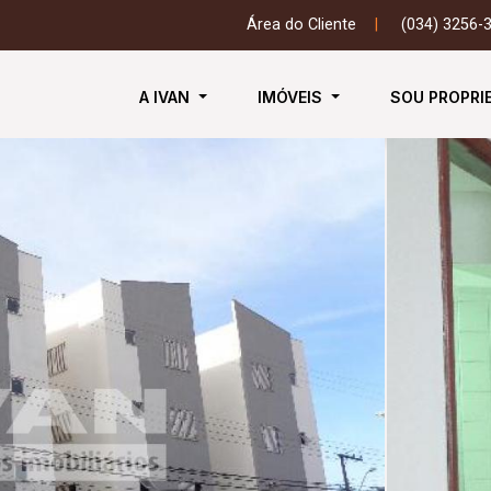
Área do Cliente
|
(034) 3256-
A IVAN
IMÓVEIS
SOU PROPRI