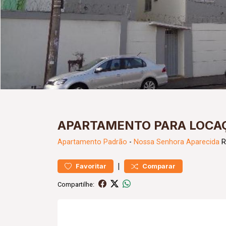
APARTAMENTO PARA LOCAÇ
Apartamento
Padrão
-
Nossa Senhora Aparecida
R
|
Favoritar
Comparar
Compartilhe: