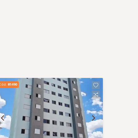
Cód.
81490