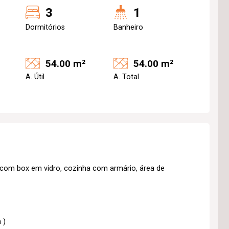
3
1
Dormitórios
Banheiro
54.00 m²
54.00 m²
A. Útil
A. Total
l com box em vidro, cozinha com armário, área de
 )