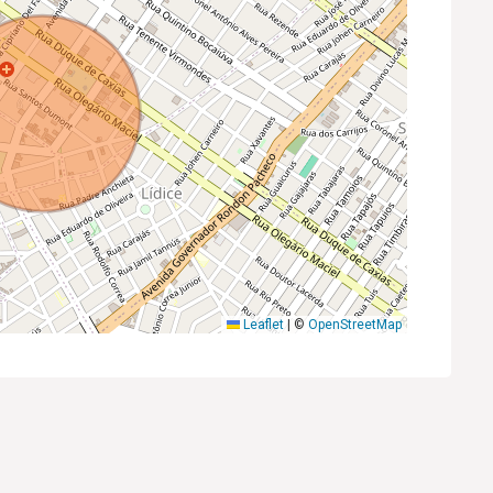
Leaflet
|
©
OpenStreetMap