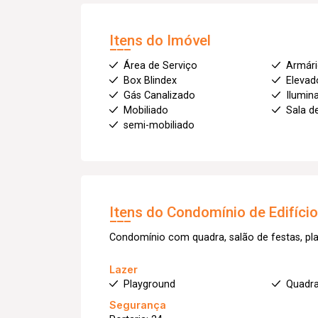
Itens do Imóvel
Área de Serviço
Armár
Box Blindex
Elevado
Gás Canalizado
Ilumin
Mobiliado
Sala d
semi-mobiliado
Itens do Condomínio de Edifíci
Condomínio com quadra, salão de festas, pla
Lazer
Playground
Quadra
Segurança