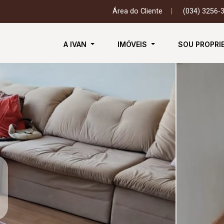
Área do Cliente
|
(034) 3256-
A IVAN
IMÓVEIS
SOU PROPRI