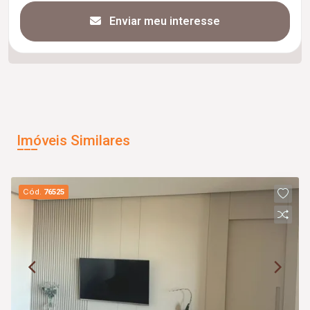
Enviar meu interesse
Imóveis Similares
Cód.
76525