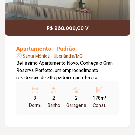
R$ 960.000,00 V
Apartamento - Padrão
Santa Mônica - Uberlândia/MG
Belíssimo Apartamento Novo. Conheça o Gran
Reserva Perfetto, um empreendimento
residencial de alto padrão, que oferece
apartamentos espaçosos e confortáveis com
todas as comodidades que você precisa para
3
2
2
178m²
viver com qualidade de vida. Este moderno
Dorm.
Banho
Garagens
Const.
apartamento com fino acabamento oferece
conforto, sofisticação e funcionalidade em cada
detalhe. Em andar alto com linda vista.
Localizado em um condomínio completo. Três