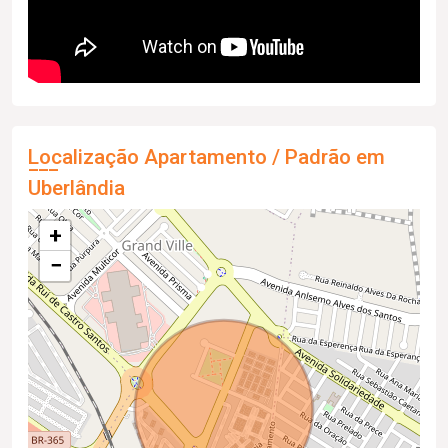
Localização Apartamento / Padrão em
Uberlândia
+
−