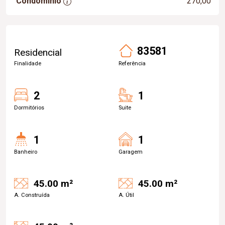
Condomínio
270,00
83581
Residencial
Finalidade
Referência
2
1
Dormitórios
Suite
1
1
Banheiro
Garagem
45.00 m²
45.00 m²
A. Construída
A. Útil