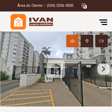
Área do Cliente
|
(034) 3256-3000