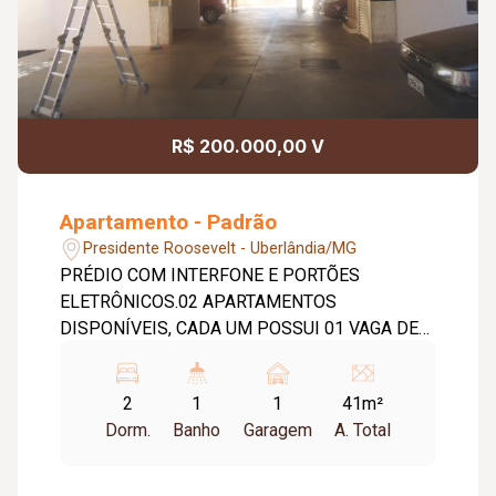
R$ 200.000,00 V
Apartamento - Padrão
Presidente Roosevelt - Uberlândia/MG
PRÉDIO COM INTERFONE E PORTÕES
ELETRÔNICOS.02 APARTAMENTOS
DISPONÍVEIS, CADA UM POSSUI 01 VAGA DE
GARAGEM, SALA EM 02 AMBIENTES, 02
QUARTOS, BANHEIRO SOCIAL, COZINHA COM
2
1
1
41m²
ÁREA DE SERVIÇO.PISO CERÂMICA.
Dorm.
Banho
Garagem
A. Total