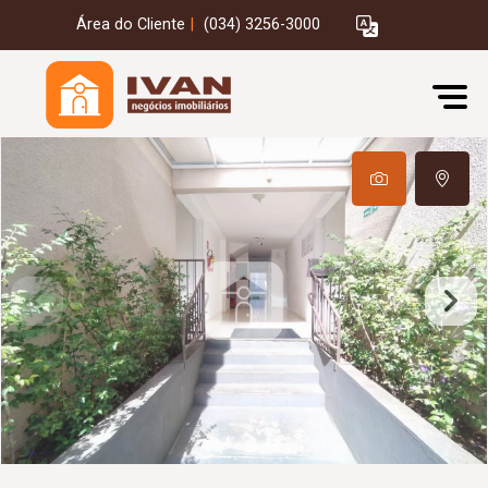
Área do Cliente
|
(034) 3256-3000