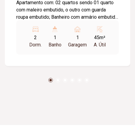
Apartamento com: 02 quartos sendo 01 quarto
com maleiro embutido, o outro com guarda
roupa embutido; Banheiro com armário embutido
embaixo da pia e box blindex; Cozinha
conjugada com área de serviço, com planejados
2
1
1
45m²
em cima e abaixo da pia, nicho acima geladeira;
Dorm.
Banho
Garagem
A. Útil
Lavanderia com armário acima do tanque e
vassoureiro embutido; Sala conjugada com sala
de jantar em 02 ambientes, com lona vinílica
plotada na parede, painel de tv parede inteira e
nichos lateral.