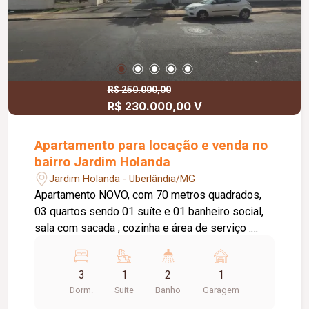
R$ 250.000,00
R$ 230.000,00 V
Apartamento para locação e venda no
bairro Jardim Holanda
Jardim Holanda - Uberlândia/MG
Apartamento NOVO, com 70 metros quadrados,
03 quartos sendo 01 suíte e 01 banheiro social,
sala com sacada , cozinha e área de serviço .
Condomínio com área de lazer, quadra
poliesportiva, parque infantil, piscina e salão de
3
1
2
1
festas com cozinha e churrasqueira. Garagem
Dorm.
Suite
Banho
Garagem
para 01 carro. Condomínio incluso.