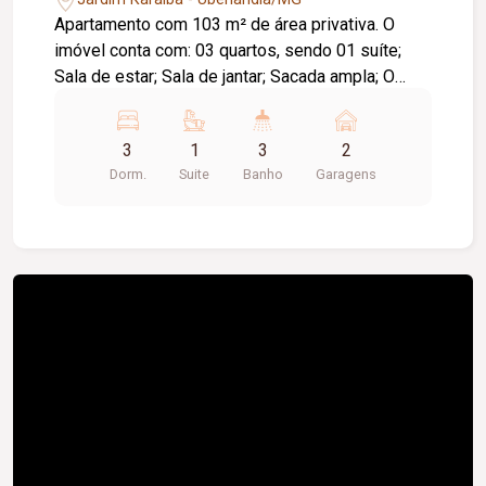
Apartamento com 103 m² de área privativa. O
imóvel conta com: 03 quartos, sendo 01 suíte;
Sala de estar; Sala de jantar; Sacada ampla; O
condomínio conta com: Lobby; Car Wash; B.
Repair; Salão de festas; Wine Bar; Brinquedoteca;
3
1
3
2
Coworking; Quadra de beach tennis; Family Grill;
Dorm.
Suite
Banho
Garagens
Piscina; Complexo aquático adulto e infantil.