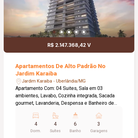
R$ 2.147.368,42 V
Apartamentos De Alto Padrão No
Jardim Karaiba
Jardim Karaiba - Uberlândia/MG
Apartamento Com: 04 Suites, Sala em 03
ambientes, Lavabo, Cozinha integrada, Sacada
gourmet, Lavanderia, Despensa e Banheiro de
serviço. Além disso, você desfrutará de um
condomínio com uma ampla variedade de opções
4
4
6
3
de lazer, com mais de 20 itens disponíveis.
Dorm.
Suítes
Banho
Garagens
Localização privilegiada que permite fácil acesso