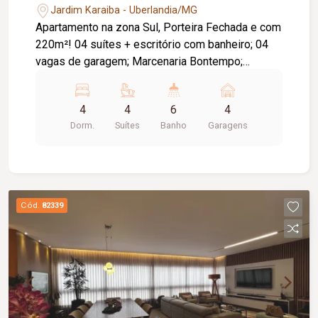
Jardim Karaiba - Uberlandia/MG
Apartamento na zona Sul, Porteira Fechada e com
220m²! 04 suítes + escritório com banheiro; 04
vagas de garagem; Marcenaria Bontempo;
Móveis Artefacto; Ar condicionado; Cortina da
sala automatizada; Geladeira; Máquina de lavar
4
4
6
4
roupa e torre quente; 04 Televisões; Tapetes.
Dorm.
Suítes
Banho
Garagens
Cód.
82339