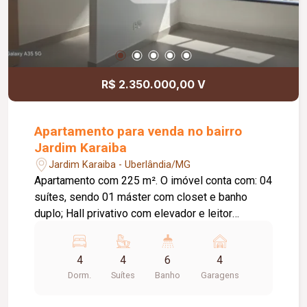
R$ 2.350.000,00 V
Apartamento para venda no bairro
Jardim Karaiba
Jardim Karaiba - Uberlândia/MG
Apartamento com 225 m². O imóvel conta com: 04
suítes, sendo 01 máster com closet e banho
duplo; Hall privativo com elevador e leitor
biométrico; Lavabo; Cozinha em conceito fechado
com depósito; Pontos de água para geladeira,
4
4
6
4
lava-louças e filtro; Varanda gourmet com
Dorm.
Suítes
Banho
Garagens
churrasqueira a carvão; Área de serviço com
banheiro; 04 vagas de garagem; Depósito