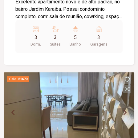
Excelente apartamento novo e de alto padrão, no
disponibilidade sujeitos a alteração.
bairro Jardim Karaiba. Possui condomínio
completo, com: sala de reunião, cowrking, espaço
gourmet, snookker bar, salão de festas, sauna,
piscina, academia, espaço kids, 02
3
3
5
3
churrasqueiras (no térreo e no 1° pilotis). São 03
Dorm.
Suítes
Banho
Garagens
suítes, sendo 01 suíte master, sala em 02
ambientes, lavabo, ampla varanda com
churrasqueira, cozinha integrada com sala, gás
canalizado, 02 entradas independentes, área de
serviço com banheiro de serviço.
Cód.
81670