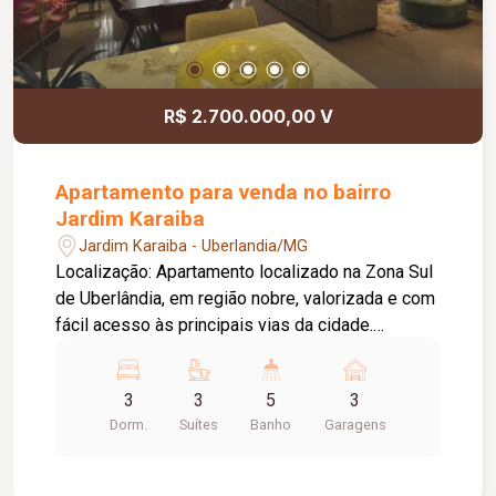
R$ 2.700.000,00 V
Apartamento para venda no bairro
Jardim Karaiba
Jardim Karaiba - Uberlandia/MG
Localização: Apartamento localizado na Zona Sul
de Uberlândia, em região nobre, valorizada e com
fácil acesso às principais vias da cidade.
Condomínio de alto padrão, reconhecido pela
exclusividade, segurança e infraestrutura
3
3
5
3
completa. Características do imóvel: Área
Dorm.
Suítes
Banho
Garagens
construída/útil: 185 m²; 03 suítes, climatizadas e
com armários planejados Bom Tempo; Sala ampla
em 02 ambientes, climatizada; Vista permanente