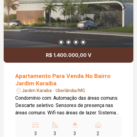
R$ 1.400.000,00 V
Apartamento Para Venda No Bairro
Jardim Karaiba
Jardim Karaiba - Uberlândia/MG
Condomínio com: Automação das áreas comuns.
Descarte seletivo. Sensores de presença nas
áreas comuns. Wifi nas áreas de lazer. Sistema
dual flush. Torneiras com temporizador nos
sanitários das áreas de lazer. Monitoramento
3
3
3
2
câmeras. Elevadores com acabamento interno em