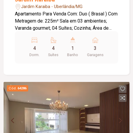
Jardim Karaiba - Uberlândia/MG
Apartamento Para Venda Com: Duo ( Brasal ) Com
Metragem de: 225m² Sala em 03 ambientes;
Varanda gourmet; 04 Suítes; Cozinha; Área de
serviços; 03 vagas de garagem; Depósito.
Valores a combinar.
4
4
1
3
Dorm.
Suítes
Banho
Garagens
Cód.
64286