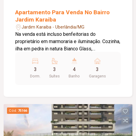
Apartamento Para Venda No Bairro
Jardim Karaiba
Jardim Karaiba - Uberlândia/MG
Na venda está incluso benfeitorias do
proprietário em marmoraria e iluminação. Cozinha,
ilha em pedra in natura Bianco Glass,
complemento da bancada da pia da cozinha em
preto São Gabriel. Área de serviço: complemento
3
3
4
3
da bancada em pedra São Gabriel. Varanda
Dorm.
Suítes
Banho
Garagens
Gourmet: Bancada em pedra São Gabriel
Escovado. Projeto de Iluminação executado.
Cód.
75166