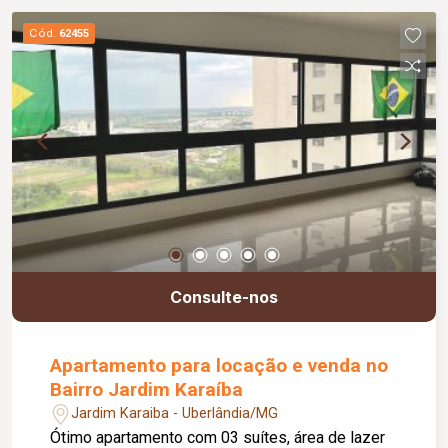
horas, 2 elevador, salão de festas, academia,
Cód.
62455
piscina, playground, espaço gourmet com
churrasqueira, quadras esportivas, brinquedoteca,
gás encanado.
Consulte-nos
Apartamento para locação e venda no
Bairro Jardim Karaíba
Jardim Karaiba - Uberlândia/MG
Ótimo apartamento com 03 suítes, área de lazer