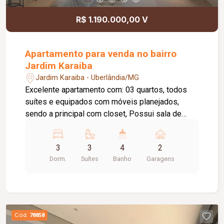
R$ 1.190.000,00 V
Apartamento para venda no bairro
Jardim Karaiba
Jardim Karaiba - Uberlândia/MG
Excelente apartamento com: 03 quartos, todos
suítes e equipados com móveis planejados,
sendo a principal com closet, Possui sala de
estar ampla, Cozinha moderna totalmente
planejada, Banheiro social e uma sacada gourmet
3
3
4
2
com churrasqueira. Inclui 2 vagas de garagem
Dorm.
Suítes
Banho
Garagens
livres (soltas). Condomínio possui: Elevador,
portaria e área de lazer completa.
Cód.
78858