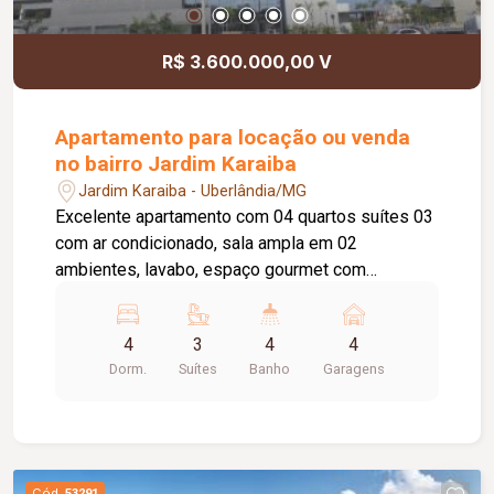
R$ 3.600.000,00 V
Apartamento para locação ou venda
no bairro Jardim Karaiba
Jardim Karaiba - Uberlândia/MG
Excelente apartamento com 04 quartos suítes 03
com ar condicionado, sala ampla em 02
ambientes, lavabo, espaço gourmet com
churrasqueia, varanda com spa para 05 pessoas,
cozinha planejada, lavanderia com armário,
4
3
4
4
escritório com ar condicionado, 04 vagas de
Dorm.
Suítes
Banho
Garagens
garagem sendo 02 soltas, portaria 24 hrs,
academia, piscina, elevador, salão de festas,
playground, salão de jogos.
Cód.
53291