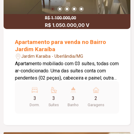
R$ 1.100.000,00
R$ 1.050.000,00 V
Apartamento para venda no Bairro
Jardim Karaíba
Jardim Karaiba - Uberlândia/MG
Apartamento mobiliado com 03 suítes, todas com
ar-condicionado. Uma das suítes conta com
pendentes (02 peças), cabeceira e painel; outra
possui mesa, gaveteiro e cama de solteiro; e a
terceira dispõe de baú, mesa e cabeceira. Possui
3
3
3
2
lavabo com pendente decorativo (03 peças),
Dorm.
Suítes
Banho
Garagens
além de sala em 02 ambientes equipada com
sofá, painéis em marcenaria, cristaleira e adega
Electrolux; A sala é integrada à sacada com área
gourmet e churrasqueira; A varanda conta com ar-