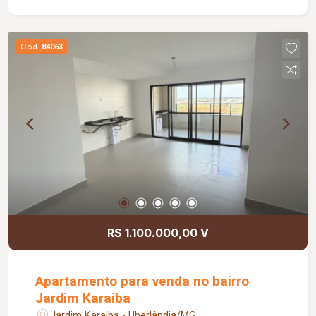
privativo no pavimento da garagem; O condomínio
conta com: Piscina infantil climatizada; Piscina
adulto climatizada com raia de 25 metros e borda
Cód.
84063
infinita; Playground; Sauna com descanso;
Churrasqueiras; Espaço kids; Salões de festas;
Academia; Quadra de Street Ball; Quadra
esportiva; Bicicletários; Snooker Bar; Coworking;
Sala de reuniões; Porte-cochère coberto.
R$ 1.100.000,00 V
Apartamento para venda no bairro
Jardim Karaiba
Jardim Karaiba - Uberlândia/MG