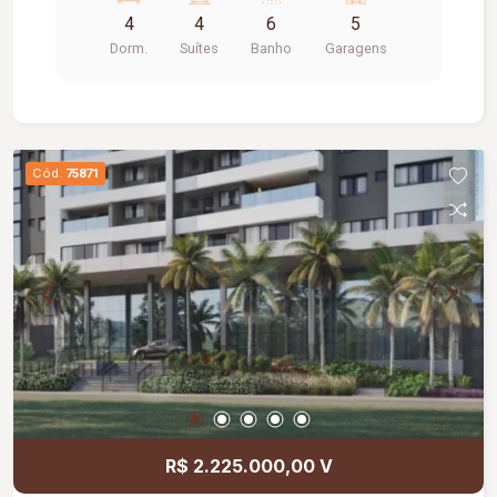
exclusividade e valorização na Zona Sul de
4
4
6
5
Uberlândia.
Dorm.
Suítes
Banho
Garagens
Cód.
75871
R$ 2.225.000,00 V