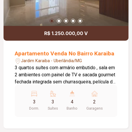
R$ 1.250.000,00 V
Apartamento Venda No Bairro Karaiba
Jardim Karaiba - Uberlândia/MG
3 quartos suítes com armário embutido , sala em
2 ambientes com painel de TV e sacada gourmet
fechada integrada sem churrasqueira, película de
vidro, lavabo, piso laminado nos quartos com
painéis para TV sala com lustre e painéis
3
3
4
2
laminados cozinha planejada será colocado o
Dorm.
Suítes
Banho
Garagens
cooktop, acabamento de primeira, será colocado
ar condicionado na sala e na suíte principal
lavanderia com armário, 2 vagas de garagem.
Aprox 108 metros. Condomínio com portaria 24