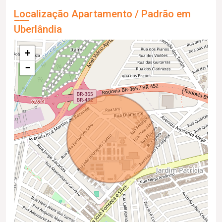
Localização Apartamento / Padrão em
Uberlândia
+
−