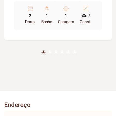
serviço. Gás e água incluso no condomínio, tem
área gourmet com churrasqueira.
2
1
1
50m²
Dorm.
Banho
Garagem
Const.
Endereço