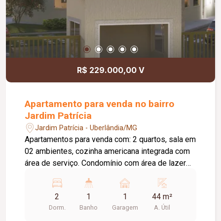
R$ 229.000,00 V
Apartamento para venda no bairro
Jardim Patrícia
Jardim Patrícia - Uberlândia/MG
Apartamentos para venda com: 2 quartos, sala em
02 ambientes, cozinha americana integrada com
área de serviço. Condomínio com área de lazer
completa com: Piscina, Bicicletário, Salão de
festas, Espaço kids, Salão de jogos, Espaço
2
1
1
44 m²
fitness, Playground. Gás e água incluso Entrega
Dorm.
Banho
Garagem
A. Útil
para Dezembro 2025