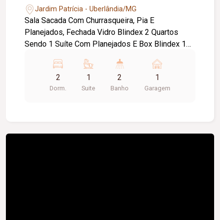
Jardim Patrícia - Uberlândia/MG
Sala Sacada Com Churrasqueira, Pia E
Planejados, Fechada Vidro Blindex 2 Quartos
Sendo 1 Suíte Com Planejados E Box Blindex 1
Banheiro Social Com Box Blindex E Planejados
Cozinha Com Planejados 1 Vaga Garagem
2
1
2
1
Dorm.
Suite
Banho
Garagem