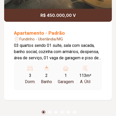
R$ 450.000,00 V
Apartamento - Padrão
Fundinho - Uberlândia/MG
03 quartos sendo 01 suíte, sala com sacada,
banho social, cozinha com armários, despensa,
área de serviço, 01 vaga de garagem e piso de
cerâmica. Condomínio com portaria diurna e
salão de festas. Condomínio no valor
3
2
1
113m²
aproximado de R$ 567,42. Possui taxa de
Dorm.
Banho
Garagem
A. Útil
mudança, entrada e saída - valor de 01
condomínio. Restrição para república e animais.