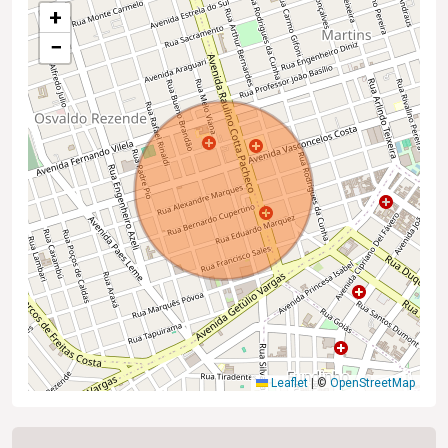
+
−
Leaflet
|
©
OpenStreetMap