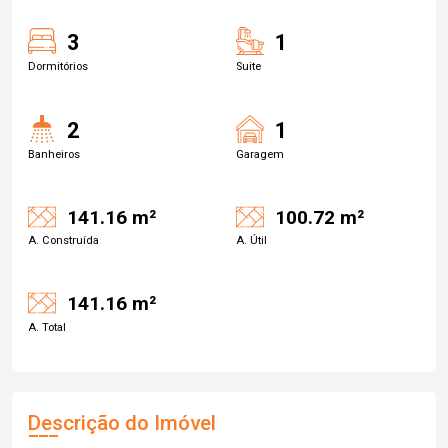
3
1
Dormitórios
Suite
2
1
Banheiros
Garagem
141.16 m²
100.72 m²
A. Construída
A. Útil
141.16 m²
A. Total
Descrição do Imóvel