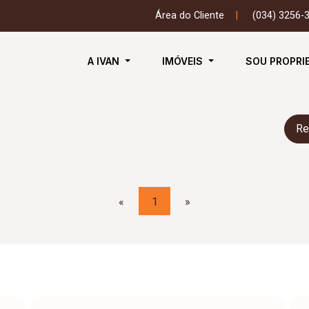
Área do Cliente
|
(034) 3256-
A IVAN
IMÓVEIS
SOU PROPRI
Re
«
1
»