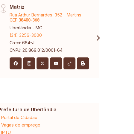
Matriz
Raul
Rua Arthur Bernardes, 352 - Martins,
Aveni
CEP:
Marti
38400-368
Uberlândia - MG
Uberl
(34) 3256-3000
(34) 
Creci: 684-J
Creci
CNPJ: 20.869.012/0001-64
Prefeitura de Uberlândia
Cemig
Portal do Cidadão
2ª via da 
Vagas de emprego
Ligação n
IPTU
Desligam