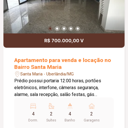
R$ 700.000,00 V
Apartamento para venda e locação no
Bairro Santa Maria
Santa Maria - Uberlândia/MG
Prédio possui portaria 12:00 horas, portões
eletrônicos, interfone, câmeras segurança,
alarme, sala recepção, salão festas, gás
canalizado, playground. Metragem Privativa:
147,82m2. Metragem Construída: 176,97m2.
4
2
4
2
Apartamento com 02 garagens, sala 02
Dorm.
Suítes
Banho
Garagens
ambientes, lavabo, quatro quartos sendo 02