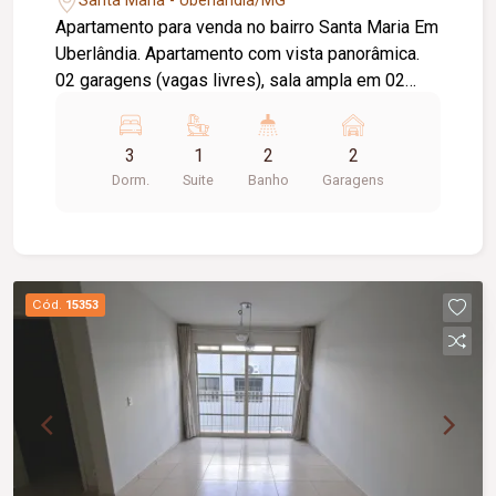
Santa Maria - Uberlândia/MG
Apartamento para venda no bairro Santa Maria Em
Uberlândia. Apartamento com vista panorâmica.
02 garagens (vagas livres), sala ampla em 02
ambientes, varanda gourmet (Com bancada e
churrasqueira), 03 Quartos (02 com armários,
3
1
2
2
sendo 01 suíte com box Blindex, armário sob a
Dorm.
Suite
Banho
Garagens
pia e espelho) banheiro social (Com armários sob
a pia, box em Blindex, espelho), cozinha (Com
armários e coocktop), lavanderia (Com armários),
piso porcelanato Metragem Privativa: 105,68m².
Metragem Construída: 183,91m². Prédio: Portão e
Cód.
15353
porteiro eletrônico, salão de festas com terraço
gourmet. Agende sua visita. Aguardo seu retorno