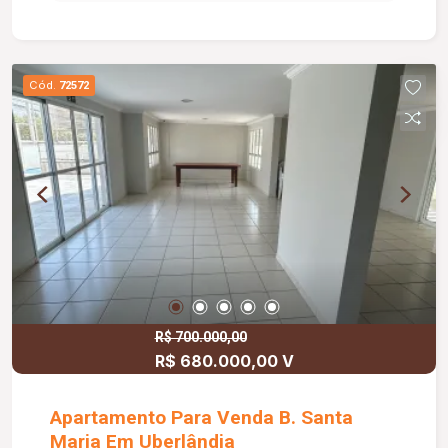
suítes e uma das suítes com closet e varanda,
cozinha, lavanderia, despensa, banheiro serviço.
Todo montado com armário e box blindex.
Agende sua visita e venha conhecer a sua nova
Cód.
72572
moradia.
R$ 700.000,00
R$ 680.000,00 V
Apartamento Para Venda B. Santa
Maria Em Uberlândia