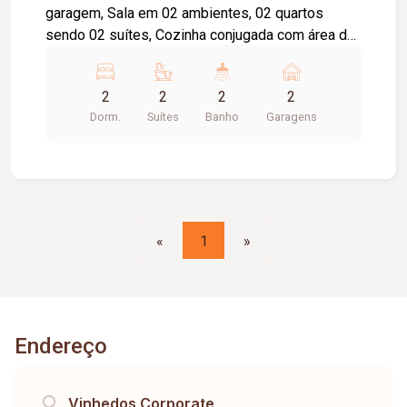
garagem, Sala em 02 ambientes, 02 quartos
sendo 02 suítes, Cozinha conjugada com área de
serviço, Piso em cerâmica, 3º andar do lado da
sombra. O condomínio passará por uma reforma
2
2
2
2
e melhorias.
Dorm.
Suítes
Banho
Garagens
«
1
»
Endereço
Vinhedos Corporate