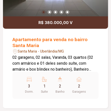
R$ 380.000,00 V
Apartamento para venda no bairro
Santa Maria
Santa Maria - Uberlândia/MG
02 garagens, 02 salas, Varanda, 03 quartos (02
com armários e 01 deles sendo suíte, com
armário e box blindex no banheiro), Banheiro
Social (Com armário e box Blindex no banheiro),
Cozinha (Com armário), Lavanderia, Piso
3
1
2
2
cerâmica e Decorflex. Metragem Privativa:
Dorm.
Suite
Banho
Garagens
109,67m². Metragem Construída: 164,10m².