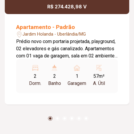
R$ 274.428,98 V
Apartamento - Padrão
Jardim Holanda - Uberlândia/MG
Prédio novo com portaria projetada, playground,
02 elevadores e gás canalizado. Apartamentos
com 01 vaga de garagem, sala em 02 ambientes
com sacada, 02 quartos sendo 01 suíte,
banheiro social, cozinha e área de serviço.
2
2
1
57m²
Valores e disponibilidade sujeitos à alteração
Dorm.
Banho
Garagem
A. Útil
sem aviso prévio, para maiores informações
fale com um de nossos corretores. Apto 104
Bloco 01 01 Garagem 56,86m2= R$275.543,56
Apto 105 Bloco 01 01 Garagem 56,86m2=
R$274.428,98 Apto 504 Bloco 01 01 Garagem
56,86m2= R$275.543,56